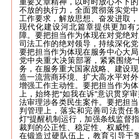
重要文章精神，以时时放心不下的
不放的执行力，全面贯彻落实党中
工作要求，解放思想、奋发进取，
现代化建设河北篇章提供更加有
障。要把担当作为体现在对党绝对
司法工作的绝对领导，持续深化党
要把担当作为体现在服务中心大局
党中央重大决策部署，紧紧围绕“
务，在服务重大国家战略、建设现
造一流营商环境、扩大高水平对外
增强工作主动性。要把担当作为体
上，始终把“如我在诉”意识贯穿
法审理涉各类民生案件。要把担当
判管理上，落实和完善司法责任制
灯”提醒机制运行，加强条线监督
裁判的公正性、稳定性、权威性。
在锻造过硬队伍上，教育引导干警