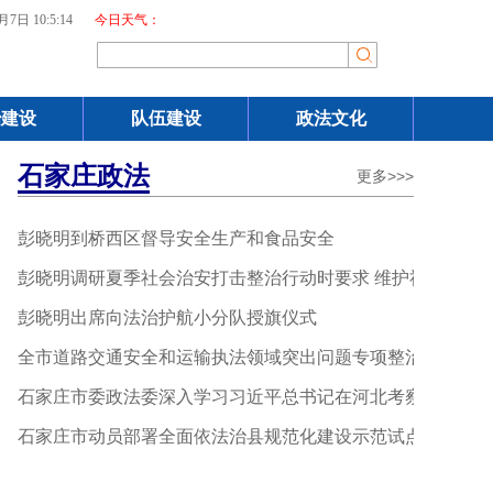
月7日 10:5:14
今日天气：
治建设
队伍建设
政法文化
石家庄政法
更多>>>
彭晓明到桥西区督导安全生产和食品安全
彭晓明调研夏季社会治安打击整治行动时要求 维护社会平安稳
彭晓明出席向法治护航小分队授旗仪式
全市道路交通安全和运输执法领域突出问题专项整治工作领导
石家庄市委政法委深入学习习近平总书记在河北考察时重要讲
石家庄市动员部署全面依法治县规范化建设示范试点工作